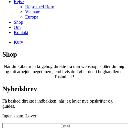
Rejse
Rejse med Børn
Vietnam
Europa
Shop
Om
Kontakt
Kurv
Shop
Når du køber min kogebog direkte fra min webshop, støtter du mig
og mit arbejde meget mere, end hvis du køber den i boghandleren.
Tusind tak!
Nyhedsbrev
Få besked direkte i indbakken, når jeg laver nye opskrifter og
guides.
Ingen spam. Lover!