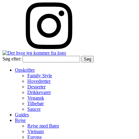
Søg efter:
Opskrifter
Family Style
Hovedretter
Desserter
Drikkevarer
Vegansk
Tilbehør
Saucer
Guides
Rejse
Rejse med Børn
Vietnam
Europa