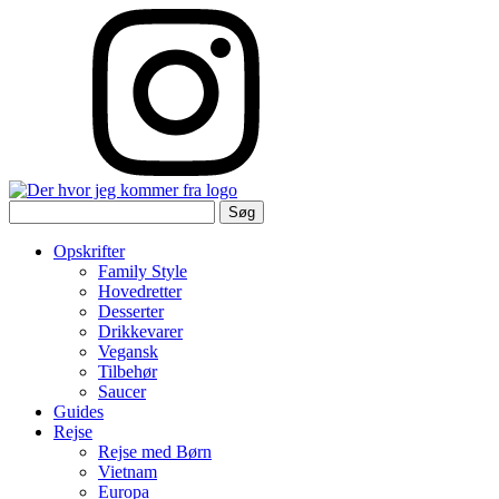
Søg
efter:
Opskrifter
Family Style
Hovedretter
Desserter
Drikkevarer
Vegansk
Tilbehør
Saucer
Guides
Rejse
Rejse med Børn
Vietnam
Europa