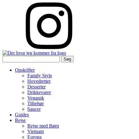
Søg
efter:
Opskrifter
Family Style
Hovedretter
Desserter
Drikkevarer
Vegansk
Tilbehør
Saucer
Guides
Rejse
Rejse med Børn
Vietnam
Europa