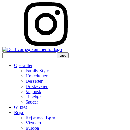
Søg
efter:
Opskrifter
Family Style
Hovedretter
Desserter
Drikkevarer
Vegansk
Tilbehør
Saucer
Guides
Rejse
Rejse med Børn
Vietnam
Europa