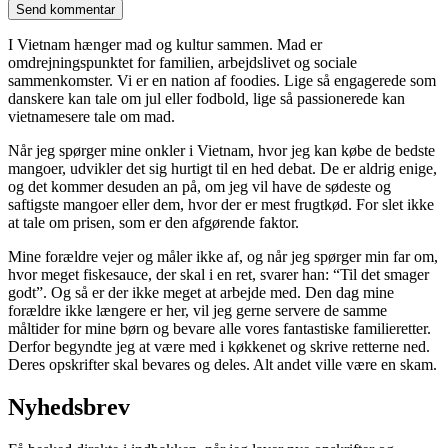
I Vietnam hænger mad og kultur sammen. Mad er
omdrejningspunktet for familien, arbejdslivet og sociale
sammenkomster. Vi er en nation af foodies. Lige så engagerede som
danskere kan tale om jul eller fodbold, lige så passionerede kan
vietnamesere tale om mad.
Når jeg spørger mine onkler i Vietnam, hvor jeg kan købe de bedste
mangoer, udvikler det sig hurtigt til en hed debat. De er aldrig enige,
og det kommer desuden an på, om jeg vil have de sødeste og
saftigste mangoer eller dem, hvor der er mest frugtkød. For slet ikke
at tale om prisen, som er den afgørende faktor.
Mine forældre vejer og måler ikke af, og når jeg spørger min far om,
hvor meget fiskesauce, der skal i en ret, svarer han: “Til det smager
godt”. Og så er der ikke meget at arbejde med. Den dag mine
forældre ikke længere er her, vil jeg gerne servere de samme
måltider for mine børn og bevare alle vores fantastiske familieretter.
Derfor begyndte jeg at være med i køkkenet og skrive retterne ned.
Deres opskrifter skal bevares og deles. Alt andet ville være en skam.
Nyhedsbrev