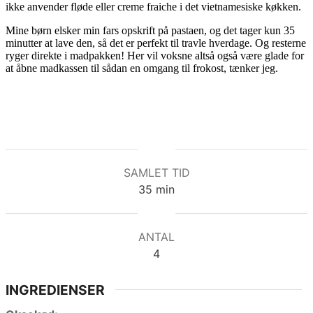
ikke anvender fløde eller creme fraiche i det vietnamesiske køkken.
Mine børn elsker min fars opskrift på pastaen, og det tager kun 35
minutter at lave den, så det er perfekt til travle hverdage. Og resterne
ryger direkte i madpakken! Her vil voksne altså også være glade for
at åbne madkassen til sådan en omgang til frokost, tænker jeg.
SAMLET TID
minutter
35
min
ANTAL
4
INGREDIENSER