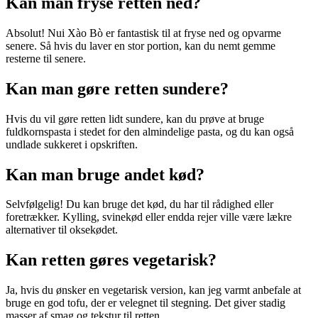
Kan man fryse retten ned?
Absolut! Nui Xào Bò er fantastisk til at fryse ned og opvarme
senere. Så hvis du laver en stor portion, kan du nemt gemme
resterne til senere.
Kan man gøre retten sundere?
Hvis du vil gøre retten lidt sundere, kan du prøve at bruge
fuldkornspasta i stedet for den almindelige pasta, og du kan også
undlade sukkeret i opskriften.
Kan man bruge andet kød?
Selvfølgelig! Du kan bruge det kød, du har til rådighed eller
foretrækker. Kylling, svinekød eller endda rejer ville være lækre
alternativer til oksekødet.
Kan retten gøres vegetarisk?
Ja, hvis du ønsker en vegetarisk version, kan jeg varmt anbefale at
bruge en god tofu, der er velegnet til stegning. Det giver stadig
masser af smag og tekstur til retten.