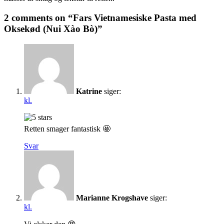
2 comments on “Fars Vietnamesiske Pasta med
Oksekød (Nui Xào Bò)”
Katrine
siger:
kl.
Retten smager fantastisk 🤩
Svar
Marianne Krogshave
siger:
kl.