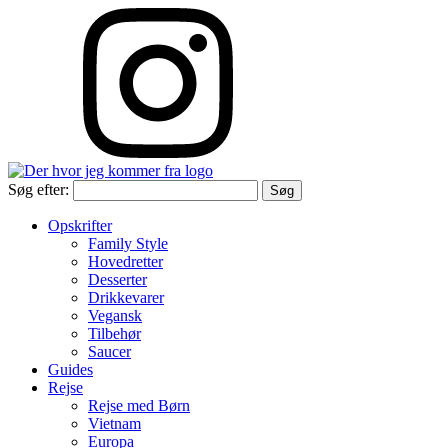
Søg efter:
Opskrifter
Family Style
Hovedretter
Desserter
Drikkevarer
Vegansk
Tilbehør
Saucer
Guides
Rejse
Rejse med Børn
Vietnam
Europa