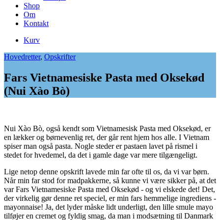
Shop
Om
Kontakt
Kurv
Hovedretter
,
Opskrifter
Fars Vietnamesiske Pasta med Oksekød
(Nui Xào Bò)
Nui Xào Bò, også kendt som Vietnamesisk Pasta med Oksekød, er
en lækker og børnevenlig ret, der går rent hjem hos alle. I Vietnam
spiser man også pasta. Nogle steder er pastaen lavet på rismel i
stedet for hvedemel, da det i gamle dage var mere tilgængeligt.
Lige netop denne opskrift lavede min far ofte til os, da vi var børn.
Når min far stod for madpakkerne, så kunne vi være sikker på, at det
var Fars Vietnamesiske Pasta med Oksekød - og vi elskede det! Det,
der virkelig gør denne ret speciel, er min fars hemmelige ingrediens -
mayonnaise! Ja, det lyder måske lidt underligt, den lille smule mayo
tilføjer en cremet og fyldig smag, da man i modsætning til Danmark