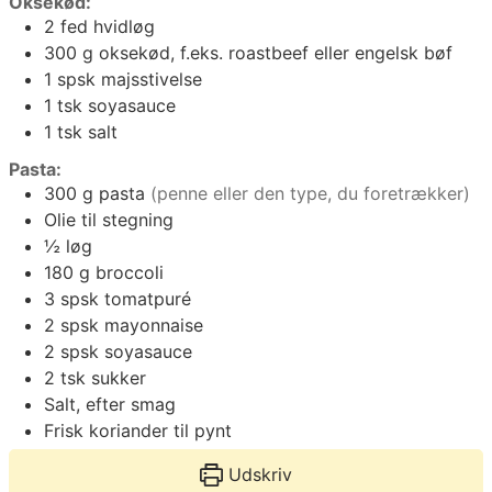
Oksekød:
2
fed
hvidløg
300
g
oksekød, f.eks. roastbeef eller engelsk bøf
1
spsk
majsstivelse
1
tsk
soyasauce
1
tsk
salt
Pasta:
300
g
pasta
(penne eller den type, du foretrækker)
Olie til stegning
½
løg
180
g
broccoli
3
spsk
tomatpuré
2
spsk
mayonnaise
2
spsk
soyasauce
2
tsk
sukker
Salt, efter smag
Frisk koriander til pynt
Udskriv