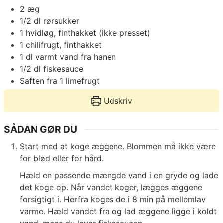
2
æg
1/2
dl
rørsukker
1
hvidløg, finthakket (ikke presset)
1
chilifrugt, finthakket
1
dl
varmt vand fra hanen
1/2
dl
fiskesauce
Saften fra 1 limefrugt
Udskriv
SÅDAN GØR DU
Start med at koge æggene. Blommen må ikke være
for blød eller for hård.
Hæld en passende mængde vand i en gryde og lade
det koge op. Når vandet koger, lægges æggene
forsigtigt i. Herfra koges de i 8 min på mellemlav
varme. Hæld vandet fra og lad æggene ligge i koldt