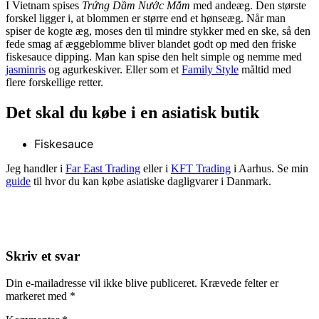
I Vietnam spises
Trứng Dầm Nước Mắm
med andeæg. Den største
forskel ligger i, at blommen er større end et hønseæg. Når man
spiser de kogte æg, moses den til mindre stykker med en ske, så den
fede smag af æggeblomme bliver blandet godt op med den friske
fiskesauce dipping. Man kan spise den helt simple og nemme med
jasminris
og agurkeskiver. Eller som et
Family Style
måltid med
flere forskellige retter.
Det skal du købe i en asiatisk butik
Fiskesauce
Jeg handler i
Far East Trading
eller i
KFT Trading
i Aarhus. Se min
guide
til hvor du kan købe asiatiske dagligvarer i Danmark.
Skriv et svar
Din e-mailadresse vil ikke blive publiceret.
Krævede felter er
markeret med
*