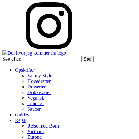
Søg efter:
Opskrifter
Family Style
Hovedretter
Desserter
Drikkevarer
Vegansk
Tilbehør
Saucer
Guides
Rejse
Rejse med Børn
Vietnam
Europa