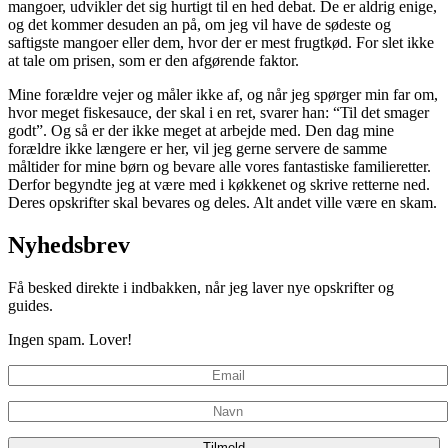
mangoer, udvikler det sig hurtigt til en hed debat. De er aldrig enige,
og det kommer desuden an på, om jeg vil have de sødeste og
saftigste mangoer eller dem, hvor der er mest frugtkød. For slet ikke
at tale om prisen, som er den afgørende faktor.
Mine forældre vejer og måler ikke af, og når jeg spørger min far om,
hvor meget fiskesauce, der skal i en ret, svarer han: “Til det smager
godt”. Og så er der ikke meget at arbejde med. Den dag mine
forældre ikke længere er her, vil jeg gerne servere de samme
måltider for mine børn og bevare alle vores fantastiske familieretter.
Derfor begyndte jeg at være med i køkkenet og skrive retterne ned.
Deres opskrifter skal bevares og deles. Alt andet ville være en skam.
Nyhedsbrev
Få besked direkte i indbakken, når jeg laver nye opskrifter og
guides.
Ingen spam. Lover!