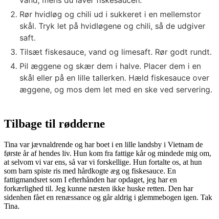
vand, mens du laver fiskesaucen.
Rør hvidløg og chili ud i sukkeret i en mellemstor
skål. Tryk let på hvidløgene og chili, så de udgiver
saft.
Tilsæt fiskesauce, vand og limesaft. Rør godt rundt.
Pil æggene og skær dem i halve. Placer dem i en
skål eller på en lille tallerken. Hæld fiskesauce over
æggene, og mos dem let med en ske ved servering.
Tilbage til rødderne
Tina var jævnaldrende og har boet i en lille landsby i Vietnam de
første år af hendes liv. Hun kom fra fattige kår og mindede mig om,
at selvom vi var ens, så var vi forskellige. Hun fortalte os, at hun
som barn spiste ris med hårdkogte æg og fiskesauce. En
fattigmandsret som I efterhånden har opdaget, jeg har en
forkærlighed til. Jeg kunne næsten ikke huske retten. Den har
sidenhen fået en renæssance og går aldrig i glemmebogen igen. Tak
Tina.