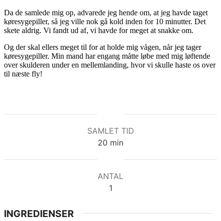
Da de samlede mig op, advarede jeg hende om, at jeg havde taget
køresygepiller, så jeg ville nok gå kold inden for 10 minutter. Det
skete aldrig. Vi fandt ud af, vi havde for meget at snakke om.
Og der skal ellers meget til for at holde mig vågen, når jeg tager
køresygepiller. Min mand har engang måtte løbe med mig løftende
over skulderen under en mellemlanding, hvor vi skulle haste os over
til næste fly!
SAMLET TID
minutter
20
min
ANTAL
1
INGREDIENSER