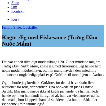
Shop
Om
Kontakt
Kurv
Family Style
,
Opskrifter
Kogte Æg med Fiskesauce (Trứng Dầm
Nước Mắm)
Det var et helt tilfældigt møde tilbage i 2017, der mindede mig om
Trứng Dầm Nước Mắm,
kogte æg med fiskesauce. Jeg havde haft
nogle møder i København, og min mand havde i den anledning
annonceret nogle ledige pladser på GoMore til turen hjem til Aarhus.
Og nu burde jeg kreditere GoMore, for de må have skabt flere
relationer for folk, der pendler. Tina bookede en plads i sidste
øjeblik. Min mand nåede ikke at kigge på hende, da han samlede
hende op, men han fandt hurtigt ud af, hun var vietnameser ud fra
den måde, hun klappede ham på skulderen, da hun lo. Sådan ler
kvinderne i min familie også.